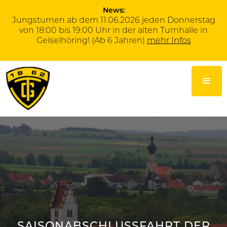
News:
Jungsturnen ab dem 11.06.2026 jeden Donnerstag
von 18:00 bis 19:00 Uhr in der alten Turnhalle in
Geiselhöring! (Ab 6 Jahren)
mehr Infos
SAISONABSCHLUSSFAHRT DER