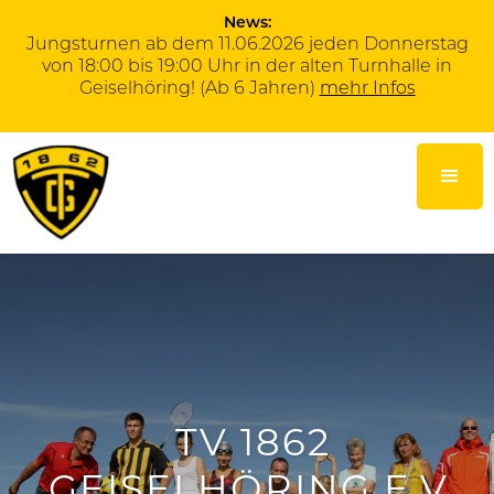
News:
Jungsturnen ab dem 11.06.2026 jeden Donnerstag
von 18:00 bis 19:00 Uhr in der alten Turnhalle in
Geiselhöring! (Ab 6 Jahren)
mehr Infos
TV 1862
GEISELHÖRING E.V.